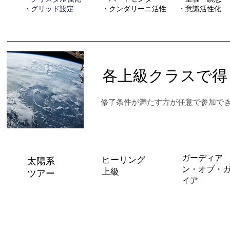
・グリッド設定
・クンダリーニ活性
・意識活性化
各上級クラスで得
修了条件が満たす方が任意で参加で
ガーディア
ヒーリング
太陽系
ン・オブ・
上級
ツアー
イア