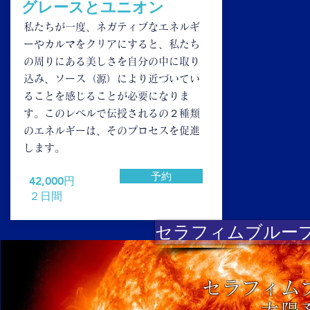
グレースとユニオン
私たちが一度、ネガティブなエネルギ
ーやカルマをクリアにすると、私たち
の周りにある美しさを自分の中に取り
込み、ソース（源）により近づいてい
ることを感じることが必要になりま
す。このレベルで伝授されるの２種類
のエネルギーは、そのプロセスを促進
します。
予約
​42,000円
２日間
セラフィムブルー
セラフィム