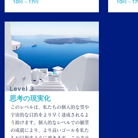
10時～17時
10時～1
​Level 3
​思考の現実化
このレベルは、私たちの個人的な望や
宇宙的な目的をより早く達成されるよ
う助けます。個人的なレベルでの願望
の成就により、より高いゴールを私た
ちが目指すように導きます。このクラ