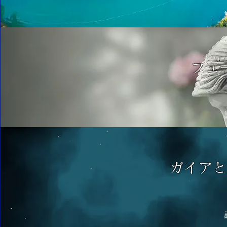
フュ
ガイア