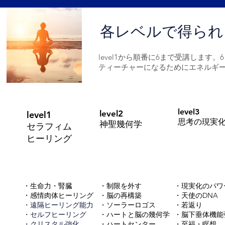
各レベルで得られ
level1から順番に6まで受講しま
ティーチャーになるためにエネルギ
level3
level2
level1
思考の現実
神聖幾何学
セラフィム
ヒーリング
・生命力・腎臓
・制限を外す
・現実化のパワ
・感情肉体ヒーリング
・脳の再構築
・天使のDNA
・遠隔ヒーリング能力
・ソーラーロゴス
・若返り
・セルフヒーリング
・ハートと脳の幾何学
・脳下垂体機能
・クリスタル強化
・ハートセンター
・至福・瞑想