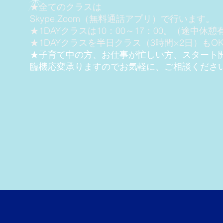
★全てのクラスは
Skype,Zoom（無料通話アプリ）で行います。
★1DAYクラスは10：00～17：00。（途中休憩
★1DAYクラスを半日クラス（3時間×2日）もO
★子育て中の方、お仕事が忙しい方、スタート
臨機応変承りますのでお気軽に、ご相談くださ