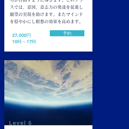
スでは、意図、意志力の発達を促進し
願望の実現を助けます。またマインド
を穏やかにし瞑想の効果を高めます。
予約
​27,000円
10時～17時
​Level 6