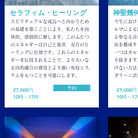
​Level 1
Level 2
​セラフィム・ヒーリング
​神聖幾
スピリチュアルな成長へと向かうため
今生におけ
の基礎を築くことにより、私たちを肉
ルマによる
体的、感情的に癒します。このふたつ
る聖なる計
のエネルギーは自己と他者、双方のヒ
宙を構成す
ーリングに有効です。これらのエネル
一つ
はカル
ギーを伝授されることで、より大いな
り除きます
る内的融合の感覚とより強い免疫シス
けない方法
テムをもつことを可能にします。
ダリーニ活
予約
​27,000円
27,000円
10時～17時
10時～1