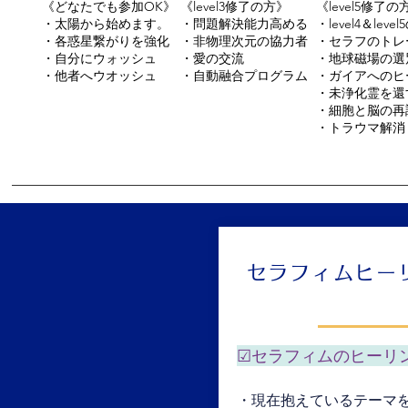
《どなたでも参加OK》
《level3修了の方》
《level5修了の
・太陽から始めます。
・問題解決能力高める
・level4＆leve
・各惑星繋がりを強化
・非物理次元の協力者
・セラフのトレ
・自分にウォッシュ
・愛の交流
・地球磁場の選
・他者へウオッシュ
・自動融合プログラム
・ガイアへのヒ
・未浄化霊を還
・細胞と脳の再
・トラウマ解消
セラフィムヒー
☑セラフィムのヒーリ
・現在抱えているテーマ