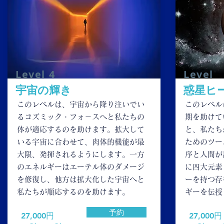
​Level 4
​Level
宇宙の輝き
惑星ヒ
このレベルは、宇宙から降り注いでい
このレベル
るコズミック・フォ－スへと私たちの
期を助けて
体が適応するのを助けます。拡大して
と、私たち
いる宇宙に合わせて、肉体的機能が最
ためのツー
大限、発揮されるようにします。一方
序と人間が
のエネルギーはエーテル体のダメージ
に四大元素
を修復し、他方は拡大化した宇宙へと
ーを持つ存
私たちが順応するのを助けます。
ギーを伝
予約
​27,000円
​27,000円